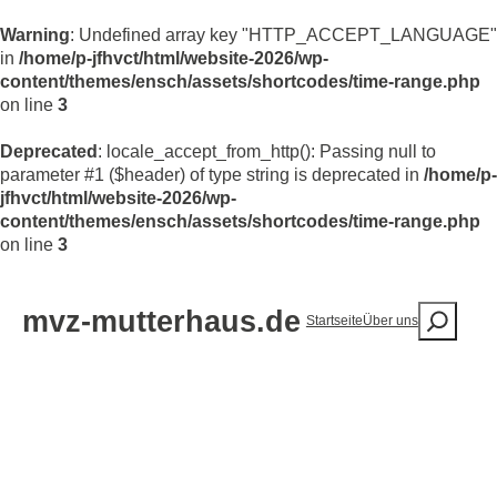
Warning
: Undefined array key "HTTP_ACCEPT_LANGUAGE"
in
/home/p-jfhvct/html/website-2026/wp-
content/themes/ensch/assets/shortcodes/time-range.php
on line
3
Deprecated
: locale_accept_from_http(): Passing null to
parameter #1 ($header) of type string is deprecated in
/home/p-
jfhvct/html/website-2026/wp-
content/themes/ensch/assets/shortcodes/time-range.php
on line
3
mvz-mutterhaus.de
Startseite
Über uns